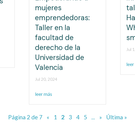
s
mujeres
ta
emprendedoras:
Ha
Taller en la
Wh
facultad de
sm
derecho de la
Jul 
Universidad de
leer
Valencia
Jul 20, 2024
leer más
Página 2 de 7
«
1
2
3
4
5
...
»
Última »