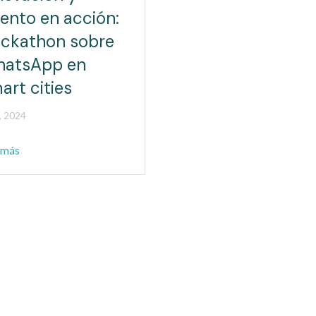
lento en acción:
ckathon sobre
atsApp en
art cities
1, 2024
 más