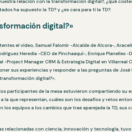
uestra relación con la transformación digital?, ¿qué coste
ados ha supuesto la TD? y ¿es cara para ti la TD?.
nsformación digital?»
tentes el vídeo, Samuel Falomir -Alcalde de Alcora-, Arace
odríguez Heredia -CEO de Pinchaaquí-, Enrique Planelles -D
l -Project Manager CRM & Estrategia Digital en Villarreal C
ner sus experiencias y responder a las preguntas de José 
 transformación digital?».
los participantes de la mesa estuvieron compartiendo su e
 a la que representan, cuáles son los desafíos y retos ento
 los equipos a los cambios que trae aparejada la TD, sus c
s relacionadas con ciencia, innovación y tecnología, tuvo l