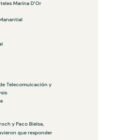
teles Marina D’Or
 Manantial
al
s de Telecomuicación y
sis
na
roch y Paco Bielsa,
tuvieron que responder