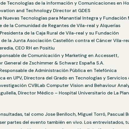
r de Tecnologías de la información y Comunicaciones en Ho
ovation and Technology Director at GDES
de Nuevas Tecnologías para Manantial Integra y Fundación
e de la Comunidad de Regantes de Vila-real y Alquerías
residenta de la Caja Rural de Vila-real y su Fundación
 de la Junta Asociación Castellón contra el Cáncer Vila-re
eredia, CEO RH en Positiu
ponsable de Comunicación y Marketing en Accessett,
or General de Zschimmer & Schwarz España S.A.
 Responsable de Administración Pública en Telefónica
ica en UPV, Directora del Grado en Tecnologías y Servicio
Investigación CVBLab Computer Vision and Behaviour Analy
guilella, Director Médico – Hospital Universitario de La Pla
nsultadas, tal como Jose Benlloch, Miguel Torró, Pascual B
ser partes del evento también en vivo. Los entrevistados, 