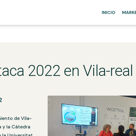
INICIO
MARK
taca 2022 en Vila-real
2
iento de Vila-
a y la Cátedra
la Universitat